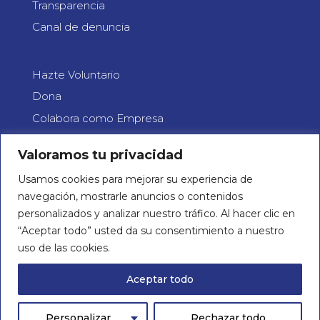
Transparencia
Canal de denuncia
Hazte Voluntario
Dona
Colabora como Empresa
C/ Alférez Cosidó, 40
Valoramos tu privacidad
03201 Elx, Alicante
Teléfono 865 55 15 11
Usamos cookies para mejorar su experiencia de
navegación, mostrarle anuncios o contenidos
Email: info@concienciate.es
personalizados y analizar nuestro tráfico. Al hacer clic en
“Aceptar todo” usted da su consentimiento a nuestro
uso de las cookies.
Aceptar todo
|
Aviso legal
Política de privacidad
Copyright © 2026 Concienciate | Diseñado y desarrollado
Personalizar
Rechazar todo